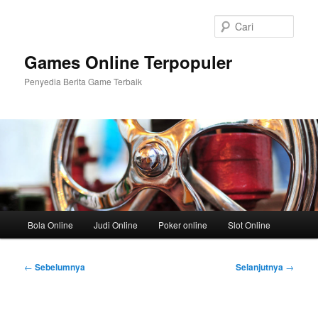
Langsung
ke
Cari
konten
utama
Games Online Terpopuler
Penyedia Berita Game Terbaik
Menu
Bola Online
Judi Online
Poker online
Slot Online
utama
Navigasi
←
Sebelumnya
Selanjutnya
→
Tulisan