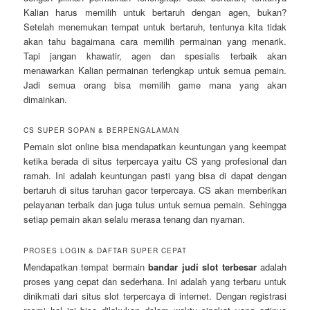
Kalian harus memilih untuk bertaruh dengan agen, bukan?
Setelah menemukan tempat untuk bertaruh, tentunya kita tidak
akan tahu bagaimana cara memilih permainan yang menarik.
Tapi jangan khawatir, agen dan spesialis terbaik akan
menawarkan Kalian permainan terlengkap untuk semua pemain.
Jadi semua orang bisa memilih game mana yang akan
dimainkan.
CS SUPER SOPAN & BERPENGALAMAN
Pemain slot online bisa mendapatkan keuntungan yang keempat
ketika berada di situs terpercaya yaitu CS yang profesional dan
ramah. Ini adalah keuntungan pasti yang bisa di dapat dengan
bertaruh di situs taruhan gacor terpercaya. CS akan memberikan
pelayanan terbaik dan juga tulus untuk semua pemain. Sehingga
setiap pemain akan selalu merasa tenang dan nyaman.
PROSES LOGIN & DAFTAR SUPER CEPAT
Mendapatkan tempat bermain
bandar judi slot terbesar
adalah
proses yang cepat dan sederhana. Ini adalah yang terbaru untuk
dinikmati dari situs slot terpercaya di internet. Dengan registrasi