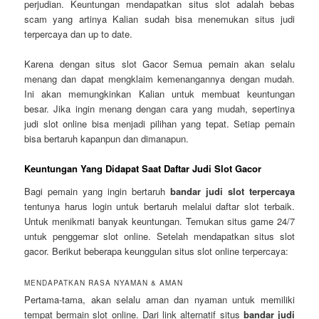
perjudian. Keuntungan mendapatkan situs slot adalah bebas
scam yang artinya Kalian sudah bisa menemukan situs judi
terpercaya dan up to date.
Karena dengan situs slot Gacor Semua pemain akan selalu
menang dan dapat mengklaim kemenangannya dengan mudah.
Ini akan memungkinkan Kalian untuk membuat keuntungan
besar. Jika ingin menang dengan cara yang mudah, sepertinya
judi slot online bisa menjadi pilihan yang tepat. Setiap pemain
bisa bertaruh kapanpun dan dimanapun.
Keuntungan Yang Didapat Saat Daftar Judi Slot Gacor
Bagi pemain yang ingin bertaruh
bandar judi slot terpercaya
tentunya harus login untuk bertaruh melalui daftar slot terbaik.
Untuk menikmati banyak keuntungan. Temukan situs game 24/7
untuk penggemar slot online. Setelah mendapatkan situs slot
gacor. Berikut beberapa keunggulan situs slot online terpercaya:
MENDAPATKAN RASA NYAMAN & AMAN
Pertama-tama, akan selalu aman dan nyaman untuk memiliki
tempat bermain slot online. Dari link alternatif situs
bandar judi