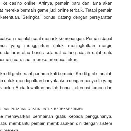
 ke casino online. Artinya, pemain baru dan lama akan
t mereka bermain game judi online terbaik. Tetapi pemain
etentuan. Seringkali bonus datang dengan persyaratan
yebabkan masalah saat menarik kemenangan. Pemain dapat
onus yang menggiurkan untuk meningkatkan margin
ndaftaran atau bonus selamat datang adalah salah satu
 pemain baru saat mereka membuat akun.
edit gratis saat pertama kali bermain. Kredit gratis adalah
ain untuk mendapatkan banyak akun dengan penyedia yang
ak boleh Anda lewatkan adalah bonus referensi teman dan
IS DAN PUTARAN GRATIS UNTUK BEREKSPERIMEN
ine menawarkan permainan gratis kepada penggunanya.
gratis membantu pemain membiasakan diri dengan sistem
g mereka.