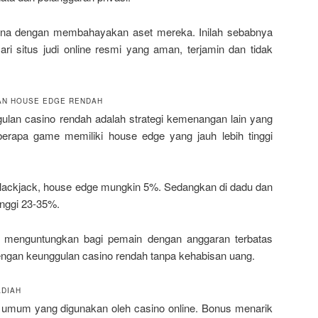
na dengan membahayakan aset mereka. Inilah sebabnya
i situs judi online resmi yang aman, terjamin dan tidak
AN HOUSE EDGE RENDAH
lan casino rendah adalah strategi kemenangan lain yang
erapa game memiliki house edge yang jauh lebih tinggi
 blackjack, house edge mungkin 5%. Sedangkan di dadu dan
inggi 23-35%.
ak menguntungkan bagi pemain dengan anggaran terbatas
ngan keunggulan casino rendah tanpa kehabisan uang.
ADIAH
 umum yang digunakan oleh casino online. Bonus menarik