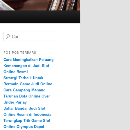
C
a
r
i
POS-POS TERBARU
Cara Meningkatkan Peluang
Kemenangan di Judi Slot
Online Resmi
Strategi Terbaik Untuk
Bermain Game Judi Online
Cara Gampang Menang
Taruhan Bola Online Over
Under Parlay
Daftar Bandar Judi Slot
Online Resmi di Indonesia
Terungkap Trik Game Slot
Online Olympus Dapet