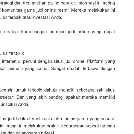
rategi dan tren taruhan paling populer. Informasi ini sering
i komunitas game judi online resmi. Mereka melakukan ini
an terbaik atas investasi Anda.
pa strategi kemenangan bermain judi online yang dapat
LINE TERBAIK
 internet di penuhi dengan situs judi online. Platform yang
asar pemain yang sama. Sangat mudah terbawa dengan
emain untuk terlebih dahulu meneliti seberapa sah situs
tersebut. Dan yang lebih penting, apakah mereka memiliki
urisdiksi Anda.
s judi tidak di verifikasi oleh otoritas game yang sesuai.
 ini mungkin melakukan praktik kecurangan seperti taruhan
ta dan pelanggaran privasi.