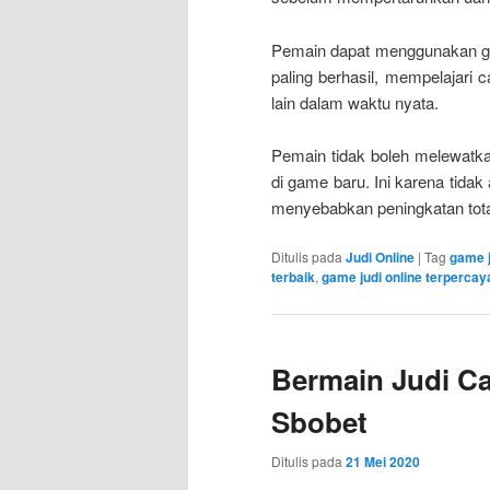
Pemain dapat menggunakan ga
paling berhasil, mempelajari
lain dalam waktu nyata.
Pemain tidak boleh melewatk
di game baru. Ini karena tidak a
menyebabkan peningkatan tot
Ditulis pada
Judi Online
|
Tag
game j
terbaik
,
game judi online terpercay
Bermain Judi C
Sbobet
Ditulis pada
21 Mei 2020