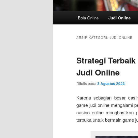
Menu
Bola Online
Judi Online
utama
ARSIP KATEGORI:
JUDI ONLINE
Strategi Terbai
Judi Online
Ditulis pada
3 Agustus 2023
Karena sebagian besar casi
game judi online
mengalami pen
casino online menghasilkan 
terbuka untuk bermain game jud