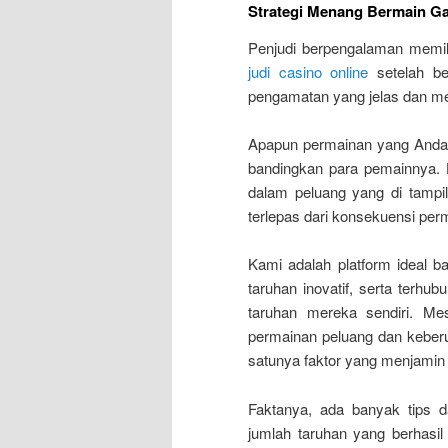
Strategi Menang Bermain G
Penjudi berpengalaman memil
judi casino online
setelah be
pengamatan yang jelas dan me
Apapun permainan yang Anda 
bandingkan para pemainnya. 
dalam peluang yang di tampi
terlepas dari konsekuensi per
Kami adalah platform ideal 
taruhan inovatif, serta terhu
taruhan mereka sendiri. M
permainan peluang dan keberu
satunya faktor yang menjami
Faktanya, ada banyak tips d
jumlah taruhan yang berhas