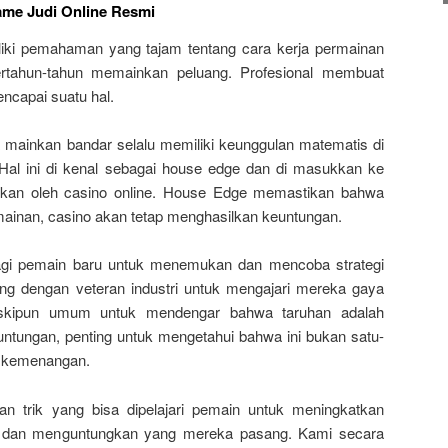
ame Judi Online Resmi
iki pemahaman yang tajam tentang cara kerja permainan
rtahun-tahun memainkan peluang. Profesional membuat
ncapai suatu hal.
mainkan bandar selalu memiliki keunggulan matematis di
Hal ini di kenal sebagai house edge dan di masukkan ke
lkan oleh casino online. House Edge memastikan bahwa
mainan, casino akan tetap menghasilkan keuntungan.
bagi pemain baru untuk menemukan dan mencoba strategi
bung dengan veteran industri untuk mengajari mereka gaya
eskipun umum untuk mendengar bahwa taruhan adalah
ntungan, penting untuk mengetahui bahwa ini bukan satu-
n kemenangan.
an trik yang bisa dipelajari pemain untuk meningkatkan
il dan menguntungkan yang mereka pasang. Kami secara