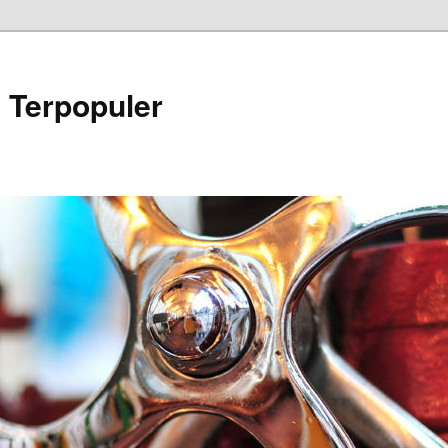
 Terpopuler