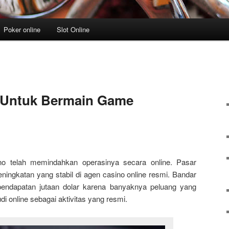
Poker online
Slot Online
k Untuk Bermain Game
no telah memindahkan operasinya secara online. Pasar
ingkatan yang stabil di agen casino online resmi. Bandar
pendapatan jutaan dolar karena banyaknya peluang yang
i online sebagai aktivitas yang resmi.