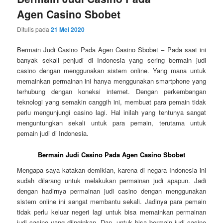
Agen Casino Sbobet
Ditulis pada
21 Mei 2020
Bermain Judi Casino Pada Agen Casino Sbobet – Pada saat ini
banyak sekali penjudi di Indonesia yang sering bermain judi
casino dengan menggunakan sistem online. Yang mana untuk
memainkan permainan ini hanya menggunakan smartphone yang
terhubung dengan koneksi internet. Dengan perkembangan
teknologi yang semakin canggih ini, membuat para pemain tidak
perlu mengunjungi casino lagi. Hal inilah yang tentunya sangat
menguntungkan sekali untuk para pemain, terutama untuk
pemain judi di Indonesia.
Bermain Judi Casino Pada Agen Casino Sbobet
Mengapa saya katakan demikian, karena di negara Indonesia ini
sudah dilarang untuk melakukan permainan judi apapun. Jadi
dengan hadirnya permainan judi casino dengan menggunakan
sistem online ini sangat membantu sekali. Jadinya para pemain
tidak perlu keluar negeri lagi untuk bisa memainkan permainan
judi casino yang diinginkan. Dan, untuk bisa bermain judi casino