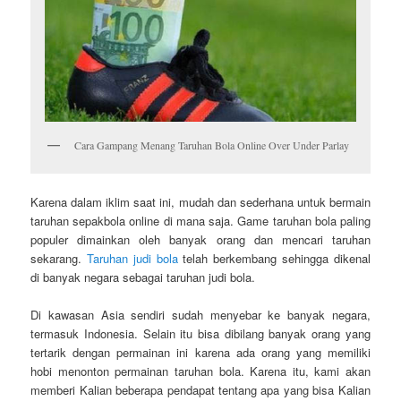
Cara Gampang Menang Taruhan Bola Online Over Under Parlay
Karena dalam iklim saat ini, mudah dan sederhana untuk bermain
taruhan sepakbola online di mana saja. Game taruhan bola paling
populer dimainkan oleh banyak orang dan mencari taruhan
sekarang.
Taruhan judi bola
telah berkembang sehingga dikenal
di banyak negara sebagai taruhan judi bola.
Di kawasan Asia sendiri sudah menyebar ke banyak negara,
termasuk Indonesia. Selain itu bisa dibilang banyak orang yang
tertarik dengan permainan ini karena ada orang yang memiliki
hobi menonton permainan taruhan bola. Karena itu, kami akan
memberi Kalian beberapa pendapat tentang apa yang bisa Kalian