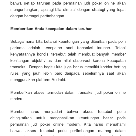
bahwa setiap taruhan pada permainan judi poker online akan
menguntungkan, apalagi bila dimulai dengan strategi yang tepat
dengan berbagai pertimbangan.
Memberikan Anda kecepatan dalam taruhan
Sebagaimana kita ketahui keuntungan yang diberikan pada poin
pertama adalah kecepatan saat transaksi taruhan. Tetapi
kenyataannya kondisi tersebut telah membuat banyak member
kehilangan objektivitas dan nilai observasi karena kecepatan
transaksi. Dengan begitu kita juga harus memiliki koridor betting
rules yang jauh lebih baik daripada sebelumnya saat akan
menggunakan platform Android.
Memberikan akses termudah dalam transaksi judi poker online
modern
Member harus menyadari bahwa akses tersebut perlu
ditingkatkan untuk menghasilkan keuntungan besar pada
permainan judi poker online modern. Kita harus memahami
bahwa akses tersebut perlu pertimbangan matang dalam