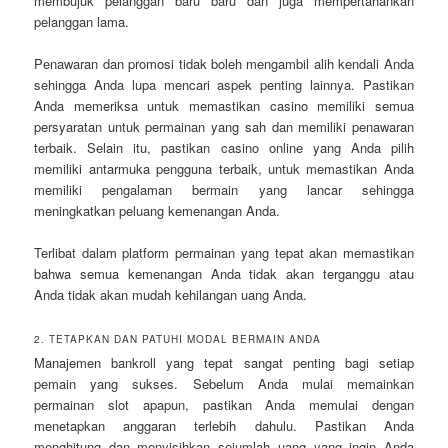
membujuk pelanggan baru baru dan juga mempertahankan
pelanggan lama.
Penawaran dan promosi tidak boleh mengambil alih kendali Anda
sehingga Anda lupa mencari aspek penting lainnya. Pastikan
Anda memeriksa untuk memastikan casino memiliki semua
persyaratan untuk permainan yang sah dan memiliki penawaran
terbaik. Selain itu, pastikan casino online yang Anda pilih
memiliki antarmuka pengguna terbaik, untuk memastikan Anda
memiliki pengalaman bermain yang lancar sehingga
meningkatkan peluang kemenangan Anda.
Terlibat dalam platform permainan yang tepat akan memastikan
bahwa semua kemenangan Anda tidak akan terganggu atau
Anda tidak akan mudah kehilangan uang Anda.
2. TETAPKAN DAN PATUHI MODAL BERMAIN ANDA
Manajemen bankroll yang tepat sangat penting bagi setiap
pemain yang sukses. Sebelum Anda mulai memainkan
permainan slot apapun, pastikan Anda memulai dengan
menetapkan anggaran terlebih dahulu. Pastikan Anda
menghitung dan menyisihkan sejumlah uang yang ingin Anda