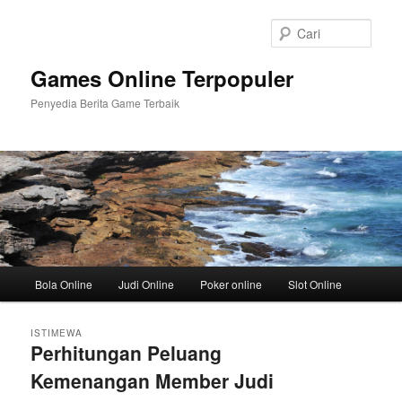
Langsung
Langsung
ke
ke
Cari
konten
konten
utama
sekunder
Games Online Terpopuler
Penyedia Berita Game Terbaik
Menu
Bola Online
Judi Online
Poker online
Slot Online
utama
ISTIMEWA
Perhitungan Peluang
Kemenangan Member Judi