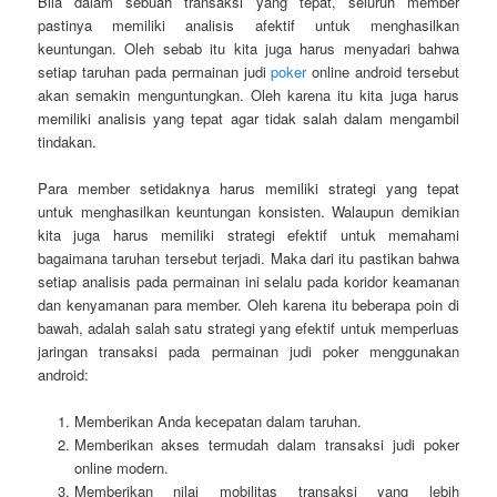
Bila dalam sebuah transaksi yang tepat, seluruh member
pastinya memiliki analisis afektif untuk menghasilkan
keuntungan. Oleh sebab itu kita juga harus menyadari bahwa
setiap taruhan pada permainan judi
poker
online android tersebut
akan semakin menguntungkan. Oleh karena itu kita juga harus
memiliki analisis yang tepat agar tidak salah dalam mengambil
tindakan.
Para member setidaknya harus memiliki strategi yang tepat
untuk menghasilkan keuntungan konsisten. Walaupun demikian
kita juga harus memiliki strategi efektif untuk memahami
bagaimana taruhan tersebut terjadi. Maka dari itu pastikan bahwa
setiap analisis pada permainan ini selalu pada koridor keamanan
dan kenyamanan para member. Oleh karena itu beberapa poin di
bawah, adalah salah satu strategi yang efektif untuk memperluas
jaringan transaksi pada permainan judi poker menggunakan
android:
Memberikan Anda kecepatan dalam taruhan.
Memberikan akses termudah dalam transaksi judi poker
online modern.
Memberikan nilai mobilitas transaksi yang lebih