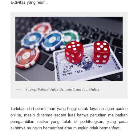
aktivitas yang resmi.
Strategi Terbaik Untuk Bermain Game Judi Online
Terlebas dari permintaan yang tinggi untuk layanan agen casino
online, masih di terima secara luas bahwa perjudian melibatkan
pemgambilan resiko yang telah di perhitungkan, yang pada
akhirnya mungkin bermanfaat atau mungkin tidak bermanfaat.