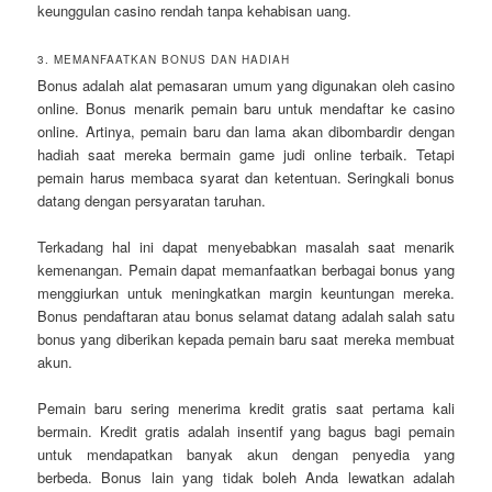
keunggulan casino rendah tanpa kehabisan uang.
3. MEMANFAATKAN BONUS DAN HADIAH
Bonus adalah alat pemasaran umum yang digunakan oleh casino
online. Bonus menarik pemain baru untuk mendaftar ke casino
online. Artinya, pemain baru dan lama akan dibombardir dengan
hadiah saat mereka bermain game judi online terbaik. Tetapi
pemain harus membaca syarat dan ketentuan. Seringkali bonus
datang dengan persyaratan taruhan.
Terkadang hal ini dapat menyebabkan masalah saat menarik
kemenangan. Pemain dapat memanfaatkan berbagai bonus yang
menggiurkan untuk meningkatkan margin keuntungan mereka.
Bonus pendaftaran atau bonus selamat datang adalah salah satu
bonus yang diberikan kepada pemain baru saat mereka membuat
akun.
Pemain baru sering menerima kredit gratis saat pertama kali
bermain. Kredit gratis adalah insentif yang bagus bagi pemain
untuk mendapatkan banyak akun dengan penyedia yang
berbeda. Bonus lain yang tidak boleh Anda lewatkan adalah