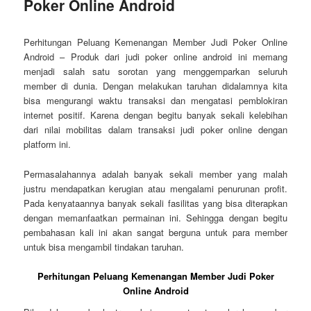
Poker Online Android
Ditulis pada
30 Juli 2020
Perhitungan Peluang Kemenangan Member Judi Poker Online
Android – Produk dari judi poker online android ini memang
menjadi salah satu sorotan yang menggemparkan seluruh
member di dunia. Dengan melakukan taruhan didalamnya kita
bisa mengurangi waktu transaksi dan mengatasi pemblokiran
internet positif. Karena dengan begitu banyak sekali kelebihan
dari nilai mobilitas dalam transaksi judi poker online dengan
platform ini.
Permasalahannya adalah banyak sekali member yang malah
justru mendapatkan kerugian atau mengalami penurunan profit.
Pada kenyataannya banyak sekali fasilitas yang bisa diterapkan
dengan memanfaatkan permainan ini. Sehingga dengan begitu
pembahasan kali ini akan sangat berguna untuk para member
untuk bisa mengambil tindakan taruhan.
Perhitungan Peluang Kemenangan Member Judi Poker
Online Android