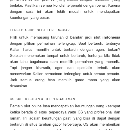
berlaku. Pastikan semua kondisi terpenuhi dengan benar. Karena
dengan cara ini akan lebih mudah untuk mendapatkan
keuntungan yang besar.
TERSEDIA JUDI SLOT TERLENGKAP
Pilih untuk memasang taruhan di
bandar judi slot indonesia
dengan pilihan permainan terlengkap. Saat bertaruh, tentunya
Kalian harus memilih untuk bertaruh dengan agen, bukan?
Setelah menemukan tempat untuk bertaruh, tentunya kita tidak
akan tahu bagaimana cara memilih permainan yang menarik.
Tapi jangan khawatir, agen dan spesialis terbaik akan
menawarkan Kalian permainan terlengkap untuk semua pemain.
Jadi semua orang bisa memilih game mana yang akan
dimainkan.
CS SUPER SOPAN & BERPENGALAMAN
Pemain slot online bisa mendapatkan keuntungan yang keempat
ketika berada di situs terpercaya yaitu CS yang profesional dan
ramah. Ini adalah keuntungan pasti yang bisa di dapat dengan
bertaruh di situs taruhan gacor terpercaya. CS akan memberikan