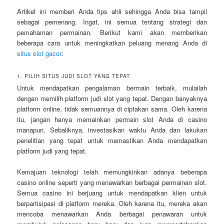
Artikel ini memberi Anda tips ahli sehingga Anda bisa tampil
sebagai pemenang. Ingat, ini semua tentang strategi dan
pemahaman permainan. Berikut kami akan memberikan
beberapa cara untuk meningkatkan peluang menang Anda di
situs slot gacor
:
1. PILIH SITUS JUDI SLOT YANG TEPAT
Untuk mendapatkan pengalaman bermain terbaik, mulailah
dengan memilih platform judi slot yang tepat. Dengan banyaknya
platform online, tidak semuannya di ciptakan sama. Oleh karena
itu, jangan hanya memainkan permain slot Anda di casino
manapun. Sebaliknya, investasikan waktu Anda dan lakukan
penelitian yang tepat untuk memastikan Anda mendapatkan
platform judi yang tepat.
Kemajuan teknologi telah memungkinkan adanya beberapa
casino online seperti yang menawarkan berbagai permainan slot.
Semua casino ini berjuang untuk mendapatkan klien untuk
berpartisipasi di platform mereka. Oleh karena itu, mereka akan
mencoba menawarkan Anda berbagai penawaran untuk