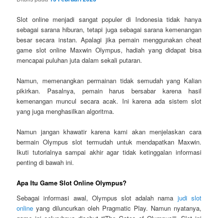
Slot online menjadi sangat populer di Indonesia tidak hanya
sebagai sarana hiburan, tetapi juga sebagai sarana kemenangan
besar secara instan. Apalagi jika pemain menggunakan cheat
game slot online Maxwin Olympus, hadiah yang didapat bisa
mencapai puluhan juta dalam sekali putaran.
Namun, memenangkan permainan tidak semudah yang Kalian
pikirkan. Pasalnya, pemain harus bersabar karena hasil
kemenangan muncul secara acak. Ini karena ada sistem slot
yang juga menghasilkan algoritma.
Namun jangan khawatir karena kami akan menjelaskan cara
bermain Olympus slot termudah untuk mendapatkan Maxwin.
Ikuti tutorialnya sampai akhir agar tidak ketinggalan informasi
penting di bawah ini.
Apa Itu Game Slot Online Olympus?
Sebagai informasi awal, Olympus slot adalah nama
judi slot
online
yang diluncurkan oleh Pragmatic Play. Namun nyatanya,