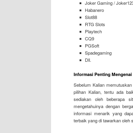
Joker Gaming / Joker12
Habanero
Slot88
RTG Slots
Playtech
CQ9
PGSoft
Spadegaming
Dll.
Informasi Penting Mengenai 
Sebelum Kalian memutuskan un
pilihan Kalian, tentu ada b
sediakan oleh beberapa sit
mengetahuinya dengan bergab
informasi menarik yang dap
terbaik yang di tawarkan oleh s