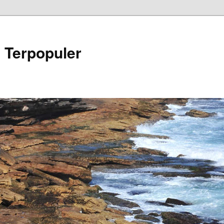
 Terpopuler