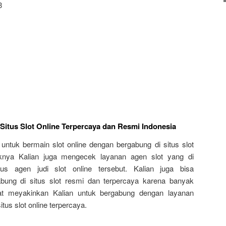
3
Situs Slot Online Terpercaya dan Resmi Indonesia
tuk bermain slot online dengan bergabung di situs slot
aiknya Kalian juga mengecek layanan agen slot yang di
us agen judi slot online tersebut. Kalian juga bisa
ung di situs slot resmi dan terpercaya karena banyak
at meyakinkan Kalian untuk bergabung dengan layanan
itus slot online terpercaya.