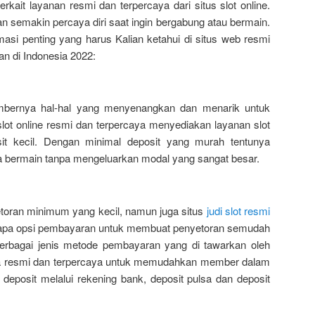
rkait layanan resmi dan terpercaya dari situs slot online.
 semakin percaya diri saat ingin bergabung atau bermain.
masi penting yang harus Kalian ketahui di situs web resmi
n di Indonesia 2022:
bernya hal-hal yang menyenangkan dan menarik untuk
i slot online resmi dan terpercaya menyediakan layanan slot
it kecil. Dengan minimal deposit yang murah tentunya
 bermain tanpa mengeluarkan modal yang sangat besar.
toran minimum yang kecil, namun juga situs
judi slot resmi
erapa opsi pembayaran untuk membuat penyetoran semudah
erbagai jenis metode pembayaran yang di tawarkan oleh
rcaya resmi dan terpercaya untuk memudahkan member dalam
 deposit melalui rekening bank, deposit pulsa dan deposit