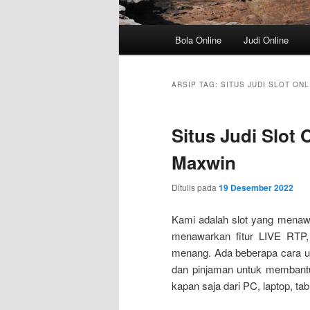
Menu
Bola Online
Judi Online
utama
ARSIP TAG:
SITUS JUDI SLOT ONL
Situs Judi Slot
Maxwin
Ditulis pada
19 Desember 2022
Kami adalah slot yang menawar
menawarkan fitur LIVE RTP, y
menang. Ada beberapa cara unt
dan pinjaman untuk membantu 
kapan saja dari PC, laptop, tab