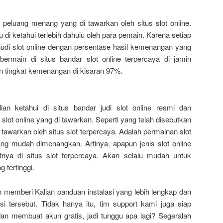
eluang menang yang di tawarkan oleh situs slot online.
u di ketahui terlebih dahulu oleh para pemain. Karena setiap
judi slot online dengan persentase hasil kemenangan yang
ermain di situs bandar slot online terpercaya di jamin
tingkat kemenangan di kisaran 97%.
ian ketahui di situs bandar judi slot online resmi dan
 slot online yang di tawarkan. Seperti yang telah disebutkan
i tawarkan oleh situs slot terpercaya. Adalah permainan slot
ang mudah dimenangkan. Artinya, apapun jenis slot online
tnya di situs slot terpercaya. Akan selalu mudah untuk
tertinggi.
 memberi Kalian panduan instalasi yang lebih lengkap dan
i tersebut. Tidak hanya itu, tim support kami juga siap
n membuat akun gratis, jadi tunggu apa lagi? Segeralah