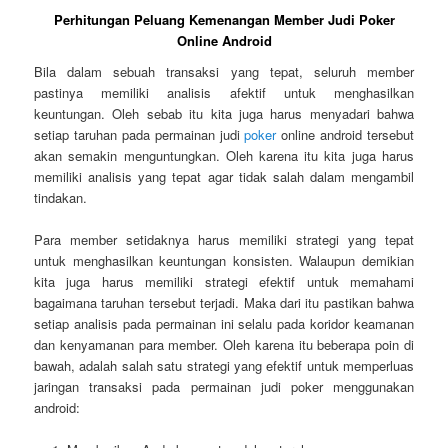
Perhitungan Peluang Kemenangan Member Judi Poker
Online Android
Bila dalam sebuah transaksi yang tepat, seluruh member
pastinya memiliki analisis afektif untuk menghasilkan
keuntungan. Oleh sebab itu kita juga harus menyadari bahwa
setiap taruhan pada permainan judi
poker
online android tersebut
akan semakin menguntungkan. Oleh karena itu kita juga harus
memiliki analisis yang tepat agar tidak salah dalam mengambil
tindakan.
Para member setidaknya harus memiliki strategi yang tepat
untuk menghasilkan keuntungan konsisten. Walaupun demikian
kita juga harus memiliki strategi efektif untuk memahami
bagaimana taruhan tersebut terjadi. Maka dari itu pastikan bahwa
setiap analisis pada permainan ini selalu pada koridor keamanan
dan kenyamanan para member. Oleh karena itu beberapa poin di
bawah, adalah salah satu strategi yang efektif untuk memperluas
jaringan transaksi pada permainan judi poker menggunakan
android: