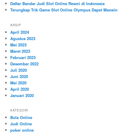
Daftar Bandar Judi Slot Online Resmi di Indonesia
Terungkap Trik Game Slot Online Olympus Dapet Maxwin
ARSIP
April 2024
Agustus 2023
Mei 2023
Maret 2023
Februari 2023
Desember 2022
Juli 2020
Juni 2020
Mei 2020
April 2020
Januari 2020
KATEGORI
Bola Online
Judi Online
poker online