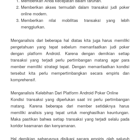
Memberikan Anda kecepatan dalam taruhan.
Memberikan akses termudah dalam transaksi judi poker
online modern.
Memberikan nilai mobilitas transaksi yang lebih
menggiurkan.
Menganalisis dari beberapa hal diatas kita juga harus memiliki
pengetahuan yang tepat sebelum memanfaatkan judi poker
dengan platform Android. Karena dengan demikian setiap
transaksi yang terjadi perlu pertimbangan matang agar para
member memiliki strategi tepat. Dengan memanfaatkan kondisi
tersebut kita perlu mempertimbangkan secara empiris dan
komprehensif.
Menganalisis Kelebihan Dari Platform Android Poker Online
Kondisi transaksi yang diperlukan saat ini perlu pertimbangan
matang. Karena beberapa dari member setidaknya harus
memiliki analisis yang tepat untuk menghasilkan keuntungan.
Maka pastikan bahwa setiap transaksi yang terjadi selalu pada
koridor keamanan dan kenyamanan.
Hal demikian seharusnya disikapi secara empiris oleh seluruh