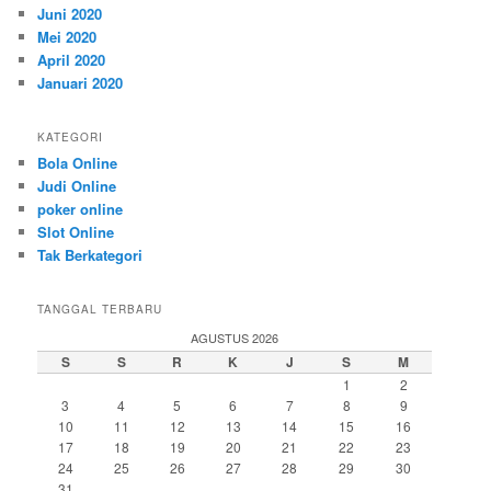
Juni 2020
Mei 2020
April 2020
Januari 2020
KATEGORI
Bola Online
Judi Online
poker online
Slot Online
Tak Berkategori
TANGGAL TERBARU
AGUSTUS 2026
S
S
R
K
J
S
M
1
2
3
4
5
6
7
8
9
10
11
12
13
14
15
16
17
18
19
20
21
22
23
24
25
26
27
28
29
30
31