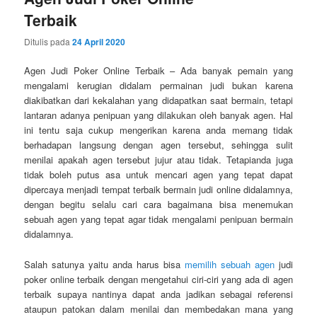
Terbaik
Ditulis pada
24 April 2020
Agen Judi Poker Online Terbaik – Ada banyak pemain yang
mengalami kerugian didalam permainan judi bukan karena
diakibatkan dari kekalahan yang didapatkan saat bermain, tetapi
lantaran adanya penipuan yang dilakukan oleh banyak agen. Hal
ini tentu saja cukup mengerikan karena anda memang tidak
berhadapan langsung dengan agen tersebut, sehingga sulit
menilai apakah agen tersebut jujur atau tidak. Tetapianda juga
tidak boleh putus asa untuk mencari agen yang tepat dapat
dipercaya menjadi tempat terbaik bermain judi online didalamnya,
dengan begitu selalu cari cara bagaimana bisa menemukan
sebuah agen yang tepat agar tidak mengalami penipuan bermain
didalamnya.
Salah satunya yaitu anda harus bisa
memilih sebuah agen
judi
poker online terbaik dengan mengetahui ciri-ciri yang ada di agen
terbaik supaya nantinya dapat anda jadikan sebagai referensi
ataupun patokan dalam menilai dan membedakan mana yang