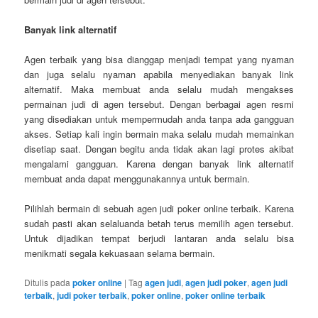
Banyak link alternatif
Agen terbaik yang bisa dianggap menjadi tempat yang nyaman
dan juga selalu nyaman apabila menyediakan banyak link
alternatif. Maka membuat anda selalu mudah mengakses
permainan judi di agen tersebut. Dengan berbagai agen resmi
yang disediakan untuk mempermudah anda tanpa ada gangguan
akses. Setiap kali ingin bermain maka selalu mudah memainkan
disetiap saat. Dengan begitu anda tidak akan lagi protes akibat
mengalami gangguan. Karena dengan banyak link alternatif
membuat anda dapat menggunakannya untuk bermain.
Pilihlah bermain di sebuah agen judi poker online terbaik. Karena
sudah pasti akan selaluanda betah terus memilih agen tersebut.
Untuk dijadikan tempat berjudi lantaran anda selalu bisa
menikmati segala kekuasaan selama bermain.
Ditulis pada
poker online
|
Tag
agen judi
,
agen judi poker
,
agen judi
terbaik
,
judi poker terbaik
,
poker online
,
poker online terbaik